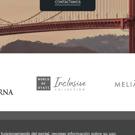
CONTÁCTANOS
o funcionamiento del portal, recoger información sobre su uso,