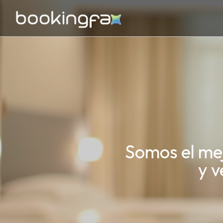
Somos el me
y v